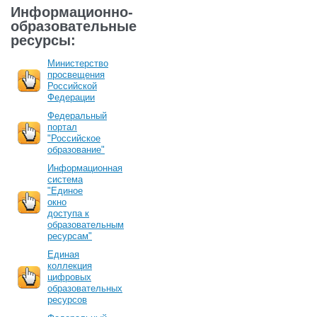
Информационно-
образовательные
ресурсы:
Министерство
просвещения
Российской
Федерации
Федеральный
портал
"Российское
образование"
Информационная
система
"Единое
окно
доступа к
образовательным
ресурсам"
Единая
коллекция
цифровых
образовательных
ресурсов