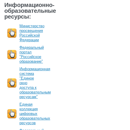
Информационно-
образовательные
ресурсы:
Министерство
просвещения
Российской
Федерации
Федеральный
портал
"Российское
образование"
Информационная
система
"Единое
окно
доступа к
образовательным
ресурсам"
Единая
коллекция
цифровых
образовательных
ресурсов