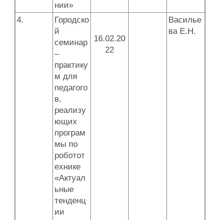
нии»
4.
Городско
Василье
й
ва Е.Н.
16.02.20
семинар
22
–
практику
м для
педагого
в,
реализу
ющих
програм
мы по
роботот
ехнике
«Актуал
ьные
тенденц
ии