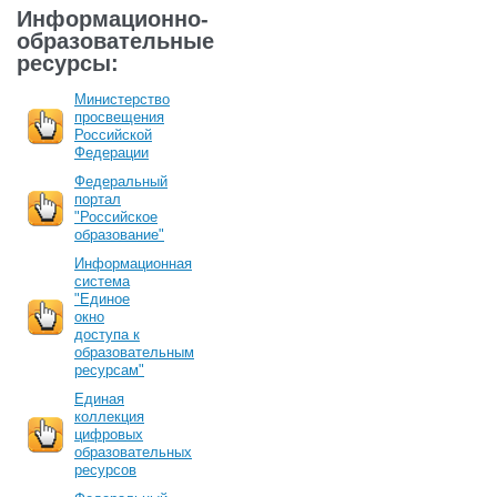
Информационно-
образовательные
ресурсы:
Министерство
просвещения
Российской
Федерации
Федеральный
портал
"Российское
образование"
Информационная
система
"Единое
окно
доступа к
образовательным
ресурсам"
Единая
коллекция
цифровых
образовательных
ресурсов