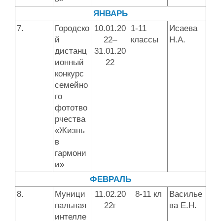
ЯНВАРЬ
7.
Городско
10.01.20
1-11
Исаева
й
22–
классы
Н.А.
дистанц
31.01.20
ионный
22
конкурс
семейно
го
фототво
рчества
«Жизнь
в
гармони
и»
ФЕВРАЛЬ
8.
Муници
11.02.20
8-11 кл
Василье
пальная
22г
ва Е.Н.
интелле