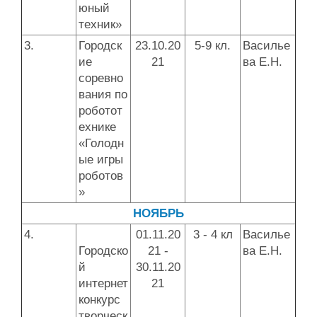
юный
техник»
3.
Городск
23.10.20
5-9 кл.
Василье
ие
21
ва Е.Н.
соревно
вания по
роботот
ехнике
«Голодн
ые игры
роботов
»
НОЯБРЬ
4.
01.11.20
3 - 4 кл
Василье
Городско
21 -
ва Е.Н.
й
30.11.20
интернет
21
конкурс
творческ