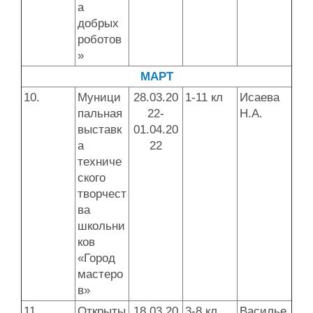
а
добрых
роботов
»
МАРТ
10.
Муници
28.03.20
1-11 кл
Исаева
пальная
22-
Н.А.
выставк
01.04.20
а
22
техниче
ского
творчест
ва
школьни
ков
«Город
мастеро
в»
11.
Открыты
18.03.20
3-8 кл
Василье