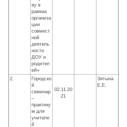
ву в
рамках
организа
ции
совмест
ной
деятель
ности
ДОУ и
родител
ей»
2.
Городско
Зятына
й
Е.Е.
02.11.20
семинар
21
–
практику
м для
учителе
й