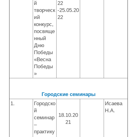
й
22
творческ
-25.05.20
ий
22
конкурс,
посвяще
нный
Дню
Победы
«Весна
Победы
»
Городские семинары
1.
Городско
Исаева
й
Н.А.
18.10.20
семинар
21
–
практику