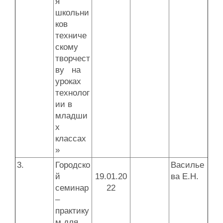
я
школьни
ков
техниче
скому
творчест
ву на
уроках
технолог
ии в
младши
х
классах
»
3.
Городско
Василье
й
19.01.20
ва Е.Н.
семинар
22
–
практику
м для