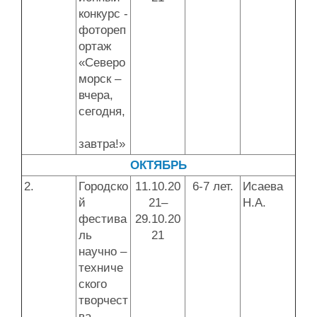
конкурс -
фотореп
ортаж
«Северо
морск –
вчера,
сегодня,
завтра!»
ОКТЯБРЬ
2.
Городско
11.10.20
6-7 лет.
Исаева
й
21–
Н.А.
фестива
29.10.20
ль
21
научно –
техниче
ского
творчест
ва