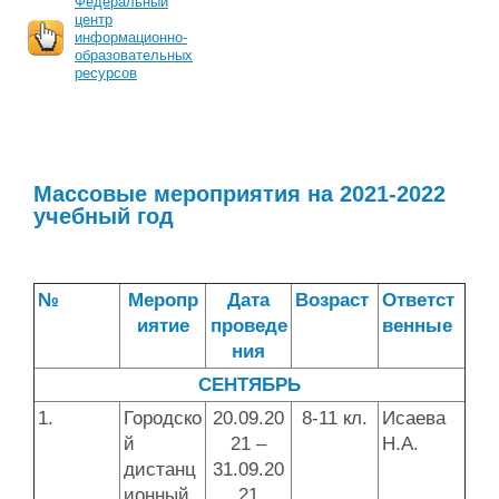
Федеральный
центр
информационно-
образовательных
ресурсов
Массовые мероприятия на 2021-2022
учебный год
№
Меропр
Дата
Возраст
Ответст
иятие
проведе
венные
ния
СЕНТЯБРЬ
1.
Городско
20.09.20
8-11 кл.
Исаева
й
21 –
Н.А.
дистанц
31.09.20
ионный
21