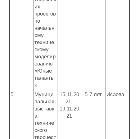
их
проектов
по
начальн
ому
техниче
скому
моделир
ованию
«Юные
таланты
»
5.
Муници
15.11.20
5-7 лет
Исаева
пальная
21-
выставк
19.11.20
а
21
техниче
ского
творчест