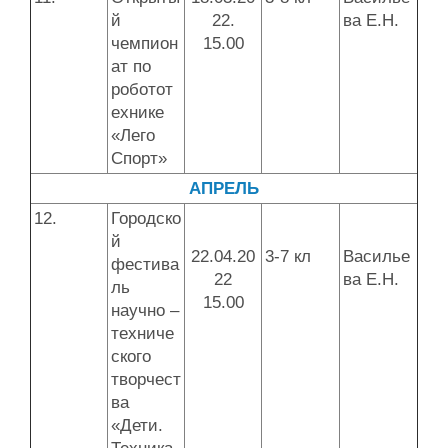
й
22.
ва Е.Н.
чемпион
15.00
ат по
роботот
ехнике
«Лего
Спорт»
АПРЕЛЬ
12.
Городско
й
22.04.20
3-7 кл
Василье
фестива
22
ва Е.Н.
ль
15.00
научно –
техниче
ского
творчест
ва
«Дети.