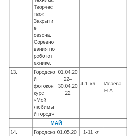
Техника.
Творчес
тво»
Закрыти
е
сезона.
Соревно
вания по
роботот
ехнике.
13.
Городско
01.04.20
й
22–
4-11кл
Исаева
фотокон
30.04.20
Н.А.
курс
22
«Мой
любимы
й город»
МАЙ
14.
Городско
01.05.20
1-11 кл