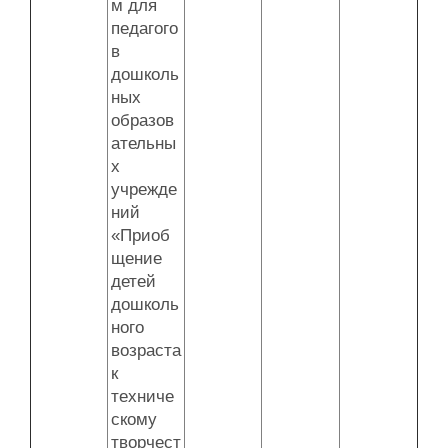
м для
педагого
в
дошколь
ных
образов
ательны
х
учрежде
ний
«Приоб
щение
детей
дошколь
ного
возраста
к
техниче
скому
творчест