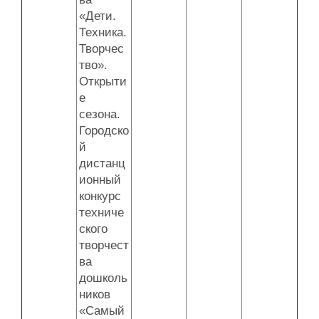
«Дети.
Техника.
Творчес
тво».
Открыти
е
сезона.
Городско
й
дистанц
ионный
конкурс
техниче
ского
творчест
ва
дошколь
ников
«Самый