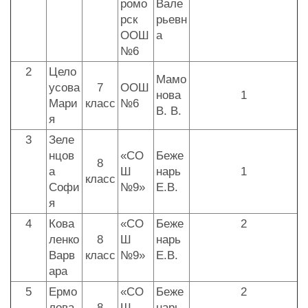
ромо
Вале
рск
рьевн
ООШ
а
№6
2
Цело
Мамо
усова
7
ООШ
нова
1
Мари
класс
№6
В. В.
я
3
Зеле
нцов
«СО
Беже
8
а
Ш
нарь
1
класс
Софи
№9»
Е.В.
я
4
Кова
«СО
Беже
2
ленко
8
Ш
нарь
Варв
класс
№9»
Е.В.
ара
5
Ермо
«СО
Беже
2
лова
8
Ш
нарь