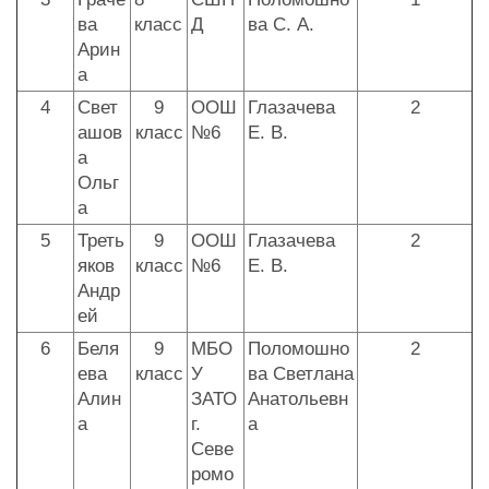
ва
класс
Д
ва С. А.
Арин
а
4
Свет
9
ООШ
Глазачева
2
ашов
класс
№6
Е. В.
а
Ольг
а
5
Треть
9
ООШ
Глазачева
2
яков
класс
№6
Е. В.
Андр
ей
6
Беля
9
МБО
Поломошно
2
ева
класс
У
ва Светлана
Алин
ЗАТО
Анатольевн
а
г.
а
Севе
ромо