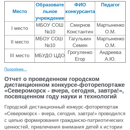
Образовате
ФИО
Педагог
Место
льное
конкурсанта
учреждение
МБОУ СОШ
Смирнов
Мартыненко
I место
№10
Константин
О.М.
МБОУ СОШ
Гагулькин
Мартыненко
II место
№10
Семен
О.М.
Грогуленко
Андреева
III место
МБУДО ЦДО
Егор
А.Ю.
Подробнее...
Отчет о проведенном городском
дистанционном конкурсе-фоторепортаже
«Североморск - вчера, сегодня, завтра!»,
посвященном году науки и технологий
Городской дистанционный конкурс-фоторепортаж
«Североморск - вчера, сегодня, завтра!» проводился
с целью формирования гражданско-патриотических
ценностей, привлечения внимания детей к истории