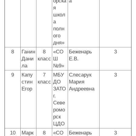
орска
а
я
школ
а
полн
ого
дня»
8
Ганин
8
«СО
Беженарь
3
Дани
класс
Ш
Е.В.
ла
№9»
9
Капу
7
МБУ
Слесарук
3
стин
класс
ДО
Мария
Егор
ЗАТО
Андреевна
г.
Севе
ромо
рск
ЦДО
10
Марк
8
«СО
Беженарь
3