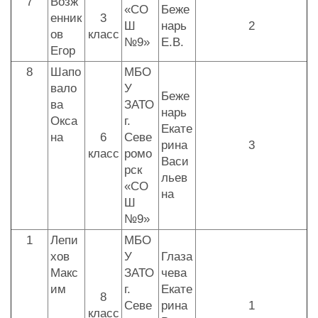
7
Возж
«СО
Беже
енник
3
Ш
нарь
2
ов
класс
№9»
Е.В.
Егор
8
Шапо
МБО
вало
У
Беже
ва
ЗАТО
нарь
Окса
г.
Екате
на
6
Севе
рина
3
класс
ромо
Васи
рск
льев
«СО
на
Ш
№9»
1
Лепи
МБО
хов
У
Глаза
Макс
ЗАТО
чева
им
г.
Екате
8
Севе
рина
1
класс