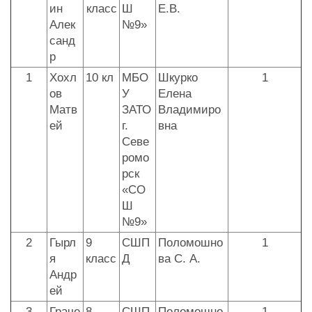
ин
класс
Ш
Е.В.
Алек
№9»
санд
р
1
Хохл
10 кл
МБО
Шкурко
1
ов
У
Елена
Матв
ЗАТО
Владимиро
ей
г.
вна
Севе
ромо
рск
«СО
Ш
№9»
2
Гырл
9
СШП
Поломошно
1
я
класс
Д
ва С. А.
Андр
ей
3
Граче
8
СШП
Поломошно
1