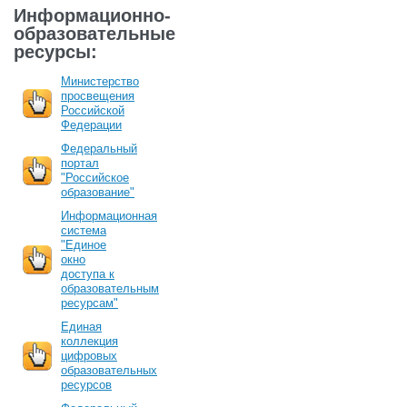
Информационно-
образовательные
ресурсы:
Министерство
просвещения
Российской
Федерации
Федеральный
портал
"Российское
образование"
Информационная
система
"Единое
окно
доступа к
образовательным
ресурсам"
Единая
коллекция
цифровых
образовательных
ресурсов