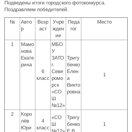
Подведены итоги городского фотоконкурса.
Поздравляем победителей.
№
Авто
Возр
Учре
Педа
Место
р
аст
жден
гог
ие
1
Мамо
МБО
нова
У
Екате
ЗАТО
Тригу
рина
г.
бенко
6
Севе
Елен
1
класс
ромо
а
рск
Викто
«СО
ровна
Ш
№12»
2
Коро
«СО
Тригу
лёв
4
Ш
бенко
1
Юри
класс
№12»
Е.В.