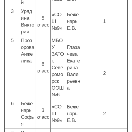
й
3
Уряд
«СО
Беже
ина
5
Ш
нарь
1
Викто
класс
№9»
Е.В.
рия
5
Проз
МБО
орова
У
Глаза
Анже
ЗАТО
чева
лика
г.
Екате
6
Севе
рина
класс
2
ромо
Вале
рск
рьевн
ООШ
а
№6
6
Беже
«СО
Беже
нарь
3
Ш
нарь
2
Софь
класс
№9»
Е.В.
я