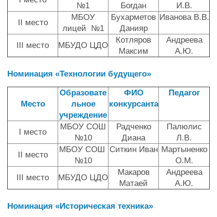
№1
Богдан
И.В.
МБОУ
Бухарметов
Иванова В.В.
II место
лицей №1
Данияр
Котляров
Андреева
III место
МБУДО ЦДО
Максим
А.Ю.
Номинация «Технологии будущего»
Образовате
ФИО
Педагог
Место
льное
конкурсанта
учреждение
МБОУ СОШ
Радченко
Палюлис
I место
№10
Диана
Л.В.
МБОУ СОШ
Ситкин Иван
Мартыненко
II место
№10
О.М.
Макаров
Андреева
III место
МБУДО ЦДО
Матаей
А.Ю.
Номинация «Историческая техника»