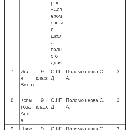
рск
«Сев
ером
орска
я
школ
а
полн
ого
дня»
7
Ивле
9
СШП
Поломошнова С.
3
в
класс
Д
А.
Викто
р
8
Копы
9
СШП
Поломошнова С.
3
това
класс
Д
А.
Алис
а
9
Царе
9
СШП
Поломошнова С.
3