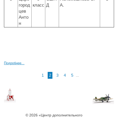
город
класс
Д
А.
цев
Анто
н
Подробнее...
1
2
3
4
5
...
© 2026 «Центр дополнительного