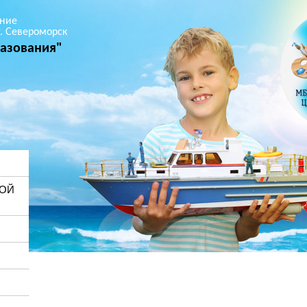
ние
. Североморск
азования"
НОЙ