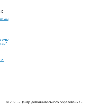
ы:
йской
 окно
рсам"
но-
© 2026 «Центр дополнительного образования»