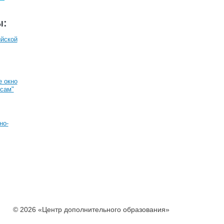
ы:
йской
 окно
рсам"
но-
© 2026 «Центр дополнительного образования»