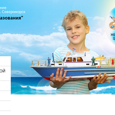
ние
. Североморск
азования"
НОЙ