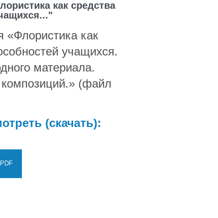
лористика как средства
чащихся..."
я «Флористика как
особностей учащихся.
дного материала.
 композиций.» (файл
отреть (скачать):
.PDF