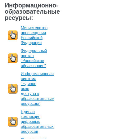
Информационно-
образовательные
ресурсы:
Министерство
просвещения
Российской
Федерации
Федеральный
портал
"Российское
образование"
Информационная
система
"Единое
окно
доступа к
образовательным
ресурсам"
Единая
коллекция
цифровых
образовательных
ресурсов