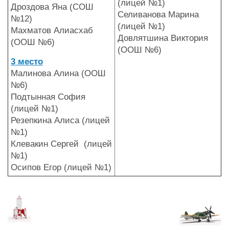
(лицей №1)
Дроздова Яна (СОШ
Селиванова Марина
№12)
(лицей №1)
Махматов Алиасхаб
Довлятшина Виктория
(ООШ №6)
(ООШ №6)
3 место
Малинова Алина (ООШ
№6)
Подтынная София
(лицей №1)
Резепкина Алиса (лицей
№1)
Клевакин Сергей (лицей
№1)
Осипов Егор (лицей №1)