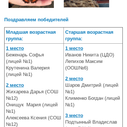
Поздравляем победителей
Младшая возрастная
Старшая возрастная
группа:
группа:
1 место
1 место
Беженарь Софья
Иванов Никита (ЦДО)
(лицей №1)
Лепихов Максим
Крутенина Валерия
(ООШ№6)
(лицей №1)
2 место
2 место
Шаров Дмитрий (лицей
Жихарева Дарья (СОШ
№1)
№12)
Клименко Богдан (лицей
Онищук Мария (лицей
№1)
№1)
3 место
Алексеева Ксения (СОШ
Подтынный Владислав
№12)