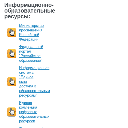
Информационно-
образовательные
ресурсы:
Министерство
просвещения
Российской
Федерации
Федеральный
портал
"Российское
образование"
Информационная
система
"Единое
окно
доступа к
образовательным
ресурсам"
Единая
коллекция
цифровых
образовательных
ресурсов