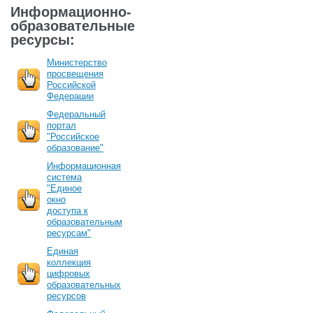
Информационно-
образовательные
ресурсы:
Министерство
просвещения
Российской
Федерации
Федеральный
портал
"Российское
образование"
Информационная
система
"Единое
окно
доступа к
образовательным
ресурсам"
Единая
коллекция
цифровых
образовательных
ресурсов